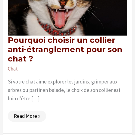
Pourquoi choisir un collier
anti-étranglement pour son
chat ?
Chat
Si votre chat aime explorer les jardins, grimper aux
arbres ou partir en balade, le choix de son collier est
loin d’être […]
Pourquoi
Read More »
choisir
un
collier