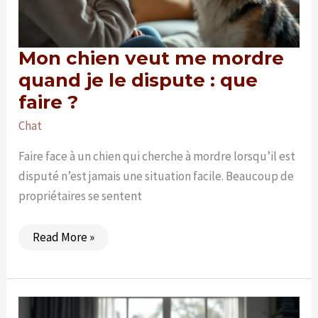
Mon chien veut me mordre
quand je le dispute : que
faire ?
Chat
Faire face à un chien qui cherche à mordre lorsqu’il est
disputé n’est jamais une situation facile. Beaucoup de
propriétaires se sentent
Mon
Read More »
chien
veut
me
mordre
quand
je