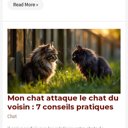
Quelles
Read More »
races
de
chiens
sont
incompatibles
avec
les
chats
?
Mon chat attaque le chat du
voisin : 7 conseils pratiques
Chat