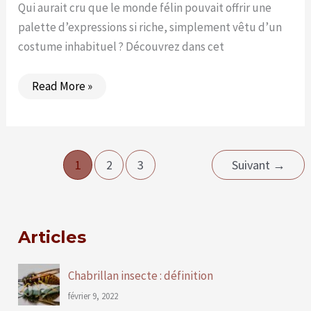
Qui aurait cru que le monde félin pouvait offrir une
palette d’expressions si riche, simplement vêtu d’un
costume inhabituel ? Découvrez dans cet
Photos
Read More »
de
chats
travestie
drôle
et
amusante
1
2
3
Suivant
→
Articles
Chabrillan insecte : définition
février 9, 2022