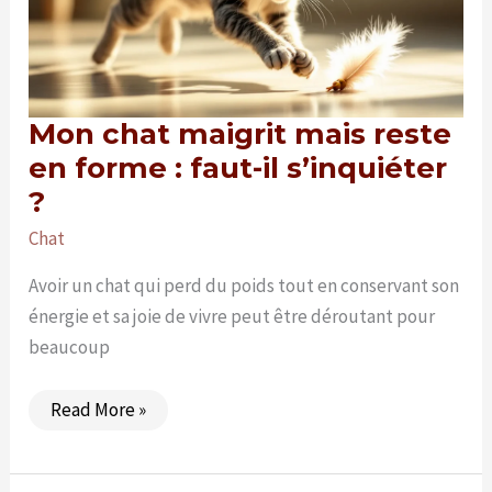
Mon chat maigrit mais reste
en forme : faut-il s’inquiéter
?
Chat
Avoir un chat qui perd du poids tout en conservant son
énergie et sa joie de vivre peut être déroutant pour
beaucoup
Mon
Read More »
chat
maigrit
mais
reste