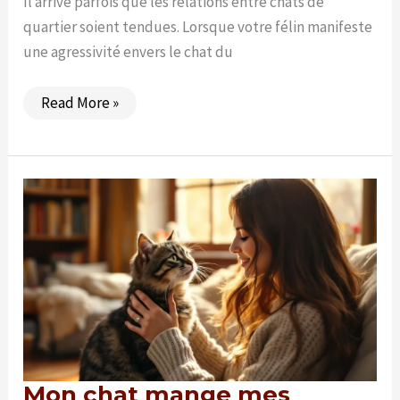
Il arrive parfois que les relations entre chats de
quartier soient tendues. Lorsque votre félin manifeste
une agressivité envers le chat du
Mon
Read More »
chat
attaque
le
chat
du
voisin
:
7
conseils
pratiques
Mon chat mange mes