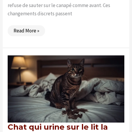
refuse de sauter sur le canapé comme avant. Ces
changements discrets passent
Votre
Read More »
chat
souffre
en
silence
?
Les
signes
qui
ne
trompent
pas
Chat qui urine sur le lit la