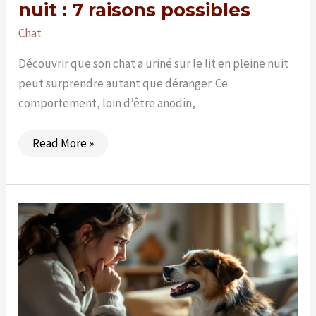
nuit : 7 raisons possibles
Chat
Découvrir que son chat a uriné sur le lit en pleine nuit
peut surprendre autant que déranger. Ce
comportement, loin d’être anodin,
Chat
Read More »
qui
urine
sur
le
lit
la
nuit
:
7
raisons
possibles