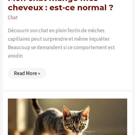
cheveux : est-ce normal ?
Chat
Découvrir son chat en plein festin de mèches
capillaires peut surprendre et même inquiéter.
Beaucoup se demandent si ce comportement est
anodin
Mon
Read More »
chat
mange
mes
cheveux
:
est-
ce
normal
?