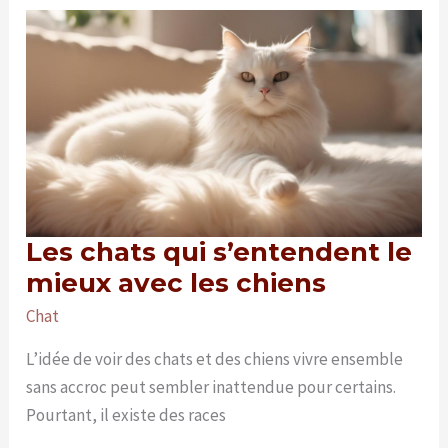
en
forme
:
faut-
il
s’inquiéter
?
Les chats qui s’entendent le
mieux avec les chiens
Chat
L’idée de voir des chats et des chiens vivre ensemble
sans accroc peut sembler inattendue pour certains.
Pourtant, il existe des races