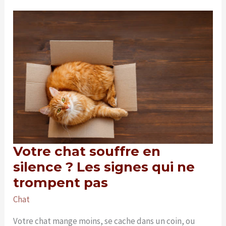
anti-
étranglement
pour
son
chat
?
Votre chat souffre en
silence ? Les signes qui ne
trompent pas
Chat
Votre chat mange moins, se cache dans un coin, ou