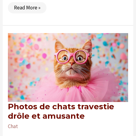
Les
Read More »
chats
qui
s’entendent
le
mieux
avec
les
chiens
Photos de chats travestie
drôle et amusante
Chat