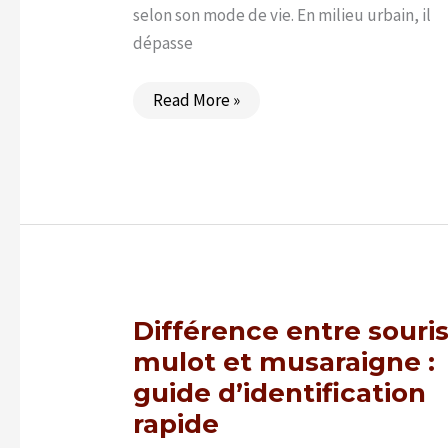
selon son mode de vie. En milieu urbain, il
dépasse
Durée
Read More »
de
vie
du
pigeon
:
combien
de
temps
vit-
il
vraiment
?
Différence entre souris
mulot et musaraigne :
guide d’identification
rapide