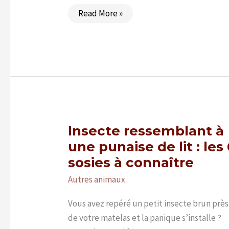
Credelio
Read More »
sans
ordonnance
:
est-
ce
possible
en
France
?
Insecte ressemblant à
une punaise de lit : les
sosies à connaître
Autres animaux
Vous avez repéré un petit insecte brun près
de votre matelas et la panique s’installe ?