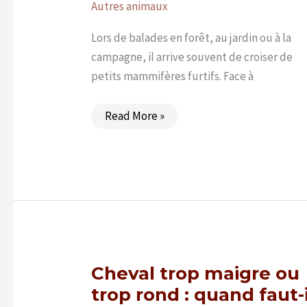
Autres animaux
Lors de balades en forêt, au jardin ou à la
campagne, il arrive souvent de croiser de
petits mammifères furtifs. Face à
Différence
Read More »
entre
souris,
mulot
et
musaraigne
:
guide
d’identification
rapide
Cheval trop maigre ou
trop rond : quand faut-i