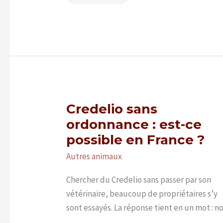
jaunes
:
bolet
jaune,
confusion
ou
vrai
cèpe
?
Credelio sans
ordonnance : est-ce
possible en France ?
Autres animaux
Chercher du Credelio sans passer par son
vétérinaire, beaucoup de propriétaires s’y
sont essayés. La réponse tient en un mot : no