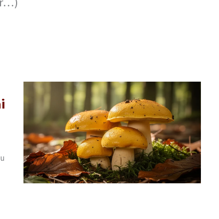
er…)
i
au