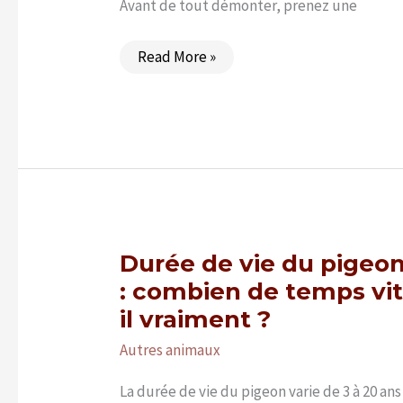
Avant de tout démonter, prenez une
Insecte
Read More »
ressemblant
à
une
punaise
de
lit
:
les
6
sosies
à
connaître
Durée de vie du pigeo
: combien de temps vit
il vraiment ?
Autres animaux
La durée de vie du pigeon varie de 3 à 20 ans