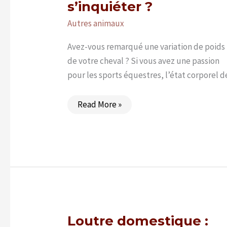
s’inquiéter ?
Autres animaux
Avez-vous remarqué une variation de poids
de votre cheval ? Si vous avez une passion
pour les sports équestres, l’état corporel d
Cheval
Read More »
trop
maigre
ou
trop
rond
:
quand
faut-
il
s’inquiéter
?
Loutre domestique :