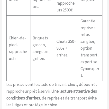
rapproche
urs.
urs 2500€.
Garantie
reprise si
refus
Chien-de-
Briquets
Chiots 350–
sanglier,
pied-
gascon,
800€ +
option
rapproche
ariégeois,
arrhes.
transport,
ur.fr
griffon.
expertise
Cynoexper
t.
Les prix suivent le stade de travail : chiot, débourré,
rapprocheur prêt à servir.
Une lecture attentive des
conditions d’arrhes
, de reprise et de transport évite
les litiges et protège le chien.