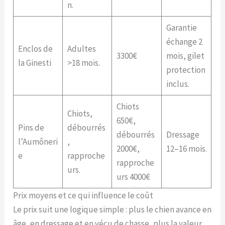
n.
Garantie
échange 2
Enclos de
Adultes
3300€
mois, gilet
la Ginesti
>18 mois.
protection
inclus.
Chiots
Chiots,
650€,
Pins de
débourrés
débourrés
Dressage
l’Aumôneri
,
2000€,
12–16 mois.
e
rapproche
rapproche
urs.
urs 4000€
Prix moyens et ce qui influence le coût
Le prix suit une logique simple : plus le chien avance en
âge, en dressage et en vécu de chasse, plus la valeur