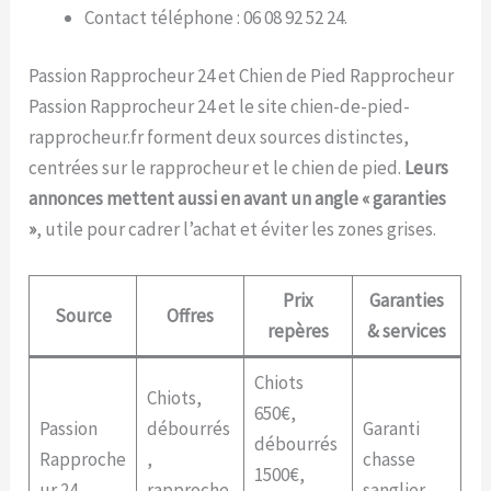
Contact téléphone : 06 08 92 52 24.
Passion Rapprocheur 24 et Chien de Pied Rapprocheur
Passion Rapprocheur 24 et le site chien-de-pied-
rapprocheur.fr forment deux sources distinctes,
centrées sur le rapprocheur et le chien de pied.
Leurs
annonces mettent aussi en avant un angle « garanties
»
, utile pour cadrer l’achat et éviter les zones grises.
Prix
Garanties
Source
Offres
repères
& services
Chiots
Chiots,
650€,
Passion
débourrés
Garanti
débourrés
Rapproche
,
chasse
1500€,
ur 24
rapproche
sanglier.