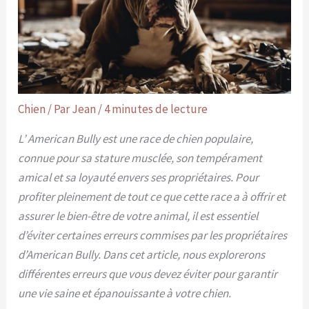
Chien
/ Par
Jean
/
4 minutes de lecture
L’ American Bully est une race de chien populaire,
connue pour sa stature musclée, son tempérament
amical et sa loyauté envers ses propriétaires. Pour
profiter pleinement de tout ce que cette race a à offrir et
assurer le bien-être de votre animal, il est essentiel
d’éviter certaines erreurs commises par les propriétaires
d’American Bully. Dans cet article, nous explorerons
différentes erreurs que vous devez éviter pour garantir
une vie saine et épanouissante à votre chien.