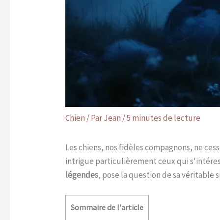
Chien
/ Par
Jean
/
5 minutes de lecture
Les chiens, nos fidèles compagnons, ne ces
intrigue particulièrement ceux qui s'intér
légendes
, pose la question de sa véritable
Sommaire de l'article