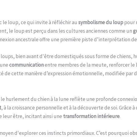
e loup, ce qui invite à réfléchir au
symbolisme du loup
pour 
ent, le loup est perçu dans les cultures anciennes comme un
g
nexion ancestrale offre une première piste d’interprétation des 
oups, bien avant d'être domestiqués sous forme de chiens, hur
 une
communication
entre membres de la meute, renforcer le li
té de cette manière d’expression émotionnelle, modifiée par d
ue le hurlement du chien à la lune reflète une profonde connexi
t
, à la croissance personnelle et à la découverte de soi. Grâce 
leur être, incitant ainsi une
transformation intérieure
.
n moyen d'explorer ces instincts primordiaux. C’est pourquoi o