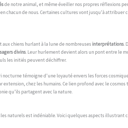
és
de notre animal, et même éveiller nos propres réflexions pers
 en chacun de nous. Certaines cultures vont jusqu'à attribue
ent aux chiens hurlant à la lune de nombreuses
interprétations
. 
agers divins
. Leur hurlement devient alors un pont entre le mo
s les initiés peuvent déchiffrer.
nocturne témoigne d'une loyauté envers les forces cosmiques. I
par extension, chez les humains. Ce lien profond avec le cosmos
nie qu’ils partagent avec la nature.
cles naturels est indéniable. Voici quelques aspects illustrant