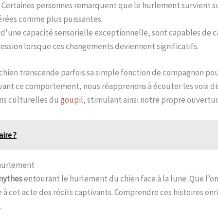
 : Certaines personnes remarquent que le hurlement survient s
dérées comme plus puissantes.
és d'une capacité sensorielle exceptionnelle, sont capables de 
ession lorsque ces changements deviennent significatifs.
hien transcende parfois sa simple fonction de compagnon pour
nt ce comportement, nous réapprenons à écouter les voix di
ns culturelles du
goupil
, stimulant ainsi notre propre ouvertur
aire ?
 hurlement
mythes
entourant le hurlement du chien face à la lune. Que l’on
à cet acte des récits captivants. Comprendre ces histoires enric
.