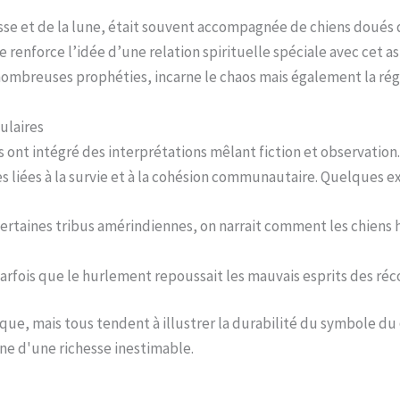
sse et de la lune, était souvent accompagnée de chiens doués d
e renforce l’idée d’une relation spirituelle spéciale avec cet as
 nombreuses prophéties, incarne le chaos mais également la ré
ulaires
t intégré des interprétations mêlant fiction et observation. Pa
ites liées à la survie et à la cohésion communautaire. Quelques 
ertaines tribus amérindiennes, on narrait comment les chiens hu
arfois que le hurlement repoussait les mauvais esprits des réco
e, mais tous tendent à illustrer la durabilité du symbole du
e d'une richesse inestimable.