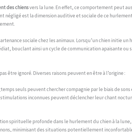
nt des chiens
vers la lune. En effet, ce comportement peut au
nt négligé est la dimension auditive et sociale de ce hurleme
lement.
tenance sociale chez les animaux. Lorsqu’un chien initie un h
diat, bouclant ainsi un cycle de communication apaisante ou 
pas être ignoré. Diverses raisons peuvent en être à l’origine :
ongtemps seuls peuvent chercher compagnie par le biais de sons 
s stimulations inconnues peuvent déclencher leur chant noctur
tion spirituelle profonde dans le hurlement du chien à la lune,
ons, minimisant des situations potentiellement inconfortabl