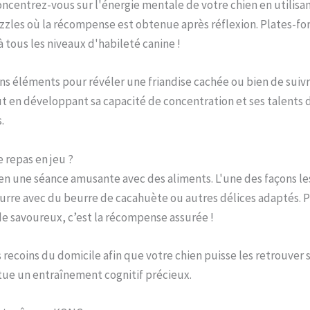
oncentrez-vous sur l'énergie mentale de votre chien en utilisa
les où la récompense est obtenue après réflexion. Plates-forme
 à tous les niveaux d'habileté canine !
ns éléments pour révéler une friandise cachée ou bien de suiv
ut en développant sa capacité de concentration et ses talents
.
 repas en jeu ?
n une séance amusante avec des aliments. L'une des façons les 
rre avec du beurre de cacahuète ou autres délices adaptés. P
de savoureux, c’est la récompense assurée !
s recoins du domicile afin que votre chien puisse les retrouve
tue un entraînement cognitif précieux.