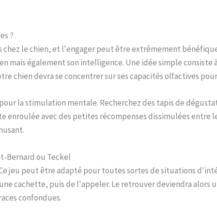
les ?
és chez le chien, et l'engager peut être extrêmement bénéfique p
en mais également son intelligence. Une idée simple consiste 
tre chien devra se concentrer sur ses capacités olfactives pour
nt pour la stimulation mentale. Recherchez des tapis de dégust
tte enroulée avec des petites récompenses dissimulées entre les
musant.
int-Bernard ou Teckel
e jeu peut être adapté pour toutes sortes de situations d'intér
e cachette, puis de l'appeler. Le retrouver deviendra alors un 
 races confondues.