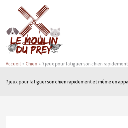
Aller
au
contenu
Accueil
Chien
7 jeux pour fatiguer son chien rapideme
7 jeux pour fatiguer son chien rapidement et même en ap