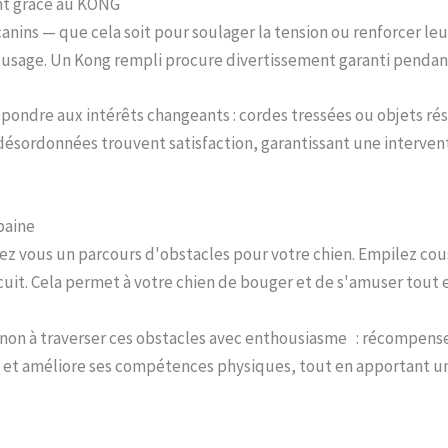
nt grâce au KONG
canins — que cela soit pour soulager la tension ou renforcer 
usage. Un Kong rempli procure divertissement garanti pendant
épondre aux intérêts changeants : cordes tressées ou objets ré
 désordonnées trouvent satisfaction, garantissant une interven
rbaine
ez vous un parcours d'obstacles pour votre chien. Empilez cou
ircuit. Cela permet à votre chien de bouger et de s'amuser tout e
n à traverser ces obstacles avec enthousiasme : récompense
en et améliore ses compétences physiques, tout en apportant un