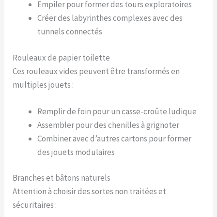
Empiler pour former des tours exploratoires
Créer des labyrinthes complexes avec des
tunnels connectés
Rouleaux de papier toilette
Ces rouleaux vides peuvent être transformés en
multiples jouets :
Remplir de foin pour un casse-croûte ludique
Assembler pour des chenilles à grignoter
Combiner avec d’autres cartons pour former
des jouets modulaires
Branches et bâtons naturels
Attention à choisir des sortes non traitées et
sécuritaires :