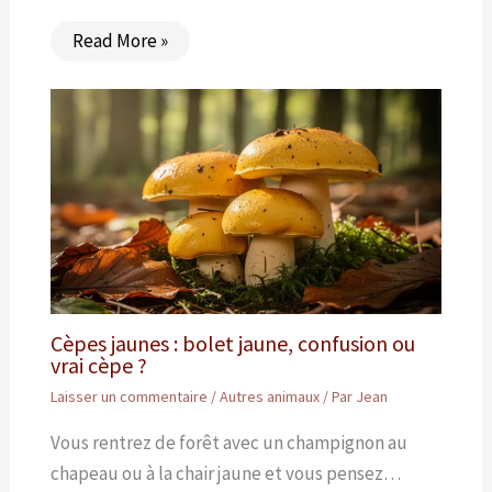
Read More »
Cèpes jaunes : bolet jaune, confusion ou
vrai cèpe ?
Laisser un commentaire
/
Autres animaux
/ Par
Jean
Vous rentrez de forêt avec un champignon au
chapeau ou à la chair jaune et vous pensez…