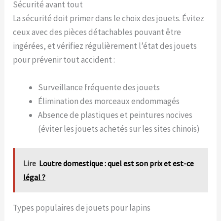
Sécurité avant tout
La sécurité doit primer dans le choix des jouets. Évitez
ceux avec des pièces détachables pouvant être
ingérées, et vérifiez régulièrement l’état des jouets
pour prévenir tout accident :
Surveillance fréquente des jouets
Élimination des morceaux endommagés
Absence de plastiques et peintures nocives
(éviter les jouets achetés sur les sites chinois)
Lire
Loutre domestique : quel est son prix et est-ce
légal ?
Types populaires de jouets pour lapins