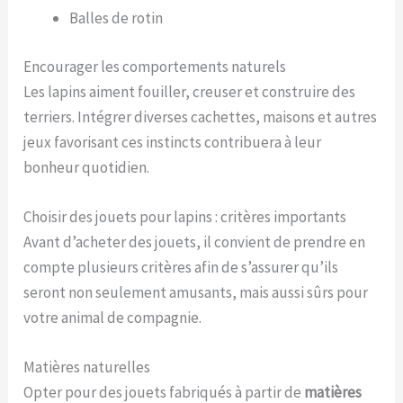
Balles de rotin
Encourager les comportements naturels
Les lapins aiment fouiller, creuser et construire des
terriers. Intégrer diverses cachettes, maisons et autres
jeux favorisant ces instincts contribuera à leur
bonheur quotidien.
Choisir des jouets pour lapins : critères importants
Avant d’acheter des jouets, il convient de prendre en
compte plusieurs critères afin de s’assurer qu’ils
seront non seulement amusants, mais aussi sûrs pour
votre animal de compagnie.
Matières naturelles
Opter pour des jouets fabriqués à partir de
matières