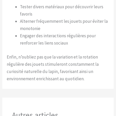
Tester divers matériaux pour découvrir leurs
favoris
Alterner fréquemment les jouets pour éviter la
monotonie
Engager des interactions régulières pour
renforcer les liens sociaux
Enfin, n’oubliez pas que la variation et la rotation
régulière des jouets stimuleront constamment la
curiosité naturelle du lapin, favorisant ainsi un
environnement enrichissant au quotidien.
Autres articles