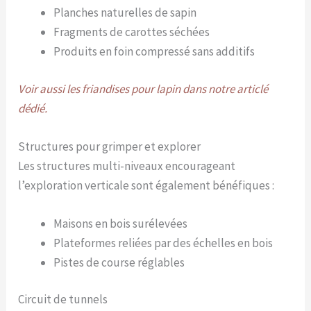
Planches naturelles de sapin
Fragments de carottes séchées
Produits en foin compressé sans additifs
Voir aussi les friandises pour lapin dans notre articlé
dédié.
Structures pour grimper et explorer
Les structures multi-niveaux encourageant
l’exploration verticale sont également bénéfiques :
Maisons en bois surélevées
Plateformes reliées par des échelles en bois
Pistes de course réglables
Circuit de tunnels