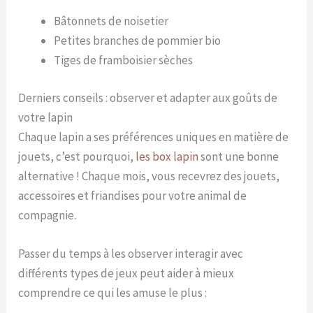
Bâtonnets de noisetier
Petites branches de pommier bio
Tiges de framboisier sèches
Derniers conseils : observer et adapter aux goûts de
votre lapin
Chaque lapin a ses préférences uniques en matière de
jouets, c’est pourquoi,
les box lapin
sont une bonne
alternative ! Chaque mois, vous recevrez des jouets,
accessoires et friandises pour votre animal de
compagnie.
Passer du temps à les observer interagir avec
différents types de jeux peut aider à mieux
comprendre ce qui les amuse le plus :