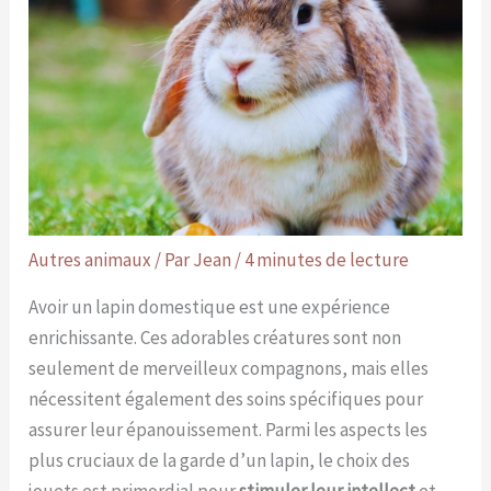
Autres animaux
/ Par
Jean
/
4 minutes de lecture
Avoir un lapin domestique est une expérience
enrichissante. Ces adorables créatures sont non
seulement de merveilleux compagnons, mais elles
nécessitent également des soins spécifiques pour
assurer leur épanouissement. Parmi les aspects les
plus cruciaux de la garde d’un lapin, le choix des
jouets est primordial pour
stimuler leur intellect
et