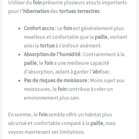
Utiliser du
foin
présente plusieurs atouts importants
pour l’
hibernation
des
tortues terrestres
:
Confort accru :
Le
foin
est généralement plus
moelleux et confortable que la
paille
, invitant
ainsi la
tortue
à s’enfouir aisément.
Absorption de l’humidité :
Contrairement à la
paille
, le
foin
a une meilleure capacité
d’absorption, aidant à garder l’
abri
sec.
Pas de risques de moisissure :
Moins sujet aux
moisissures, le
foin
contribue à créer un
environnement plus sain.
En somme, le
foin
semble offrir un habitat plus
sécurisé et confortable comparé à la
paille
, mais
voyons maintenant ses limitations.