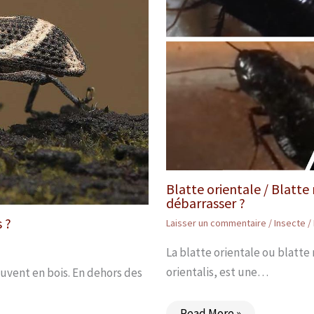
Blatte orientale / Blatte
débarrasser ?
 ?
Laisser un commentaire
/
Insecte
/
La blatte orientale ou blatte 
orientalis, est une…
ouvent en bois. En dehors des
Read More »