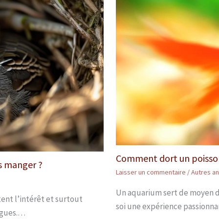
Comment dort un poisson
s manger ?
Laisser un commentaire
/
Autres a
Un aquarium sert de moyen de 
tent l’intérêt et surtout
soi une expérience passionna
ogues.…