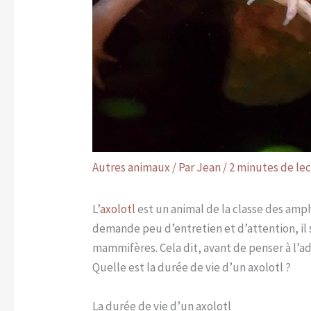
Autres animaux
/ Par
Jean
/
2 minutes de le
L’
axolotl
est un animal de la classe des am
demande peu d’entretien et d’attention, il 
mammifères. Cela dit, avant de penser à l’a
Quelle est la durée de vie d’un axolotl ?
La durée de vie d’un axolotl