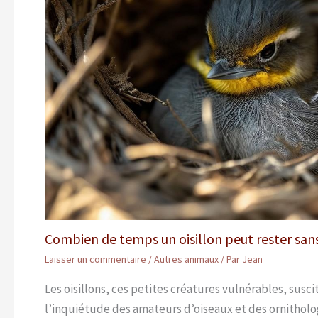
Combien de temps un oisillon peut rester san
Laisser un commentaire
/
Autres animaux
/ Par
Jean
Les oisillons, ces petites créatures vulnérables, susci
l’inquiétude des amateurs d’oiseaux et des ornithol