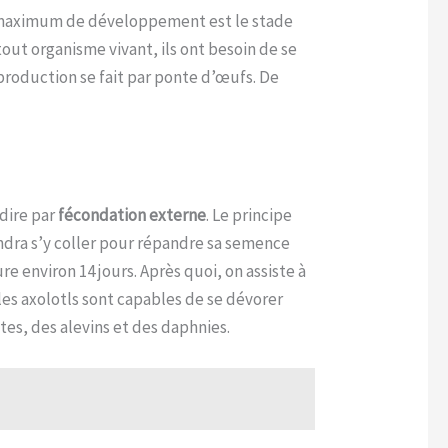
eau maximum de développement est le stade
tout organisme vivant, ils ont besoin de se
eproduction se fait par ponte d’œufs. De
dire par
fécondation externe
. Le principe
endra s’y coller pour répandre sa semence
 environ 14 jours. Après quoi, on assiste à
 les axolotls sont capables de se dévorer
tes, des alevins et des daphnies.