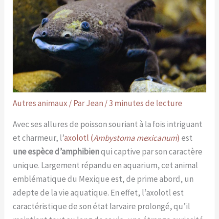
Autres animaux
/ Par
Jean
/
3 minutes de lecture
Avec ses allures de poisson souriant à la fois intriguant
et charmeur, l’
axolotl (
Ambystoma mexicanum
)
est
une espèce d’amphibien
qui captive par son caractère
unique. Largement répandu en aquarium, cet animal
emblématique du Mexique est, de prime abord, un
adepte de la vie aquatique. En effet, l’axolotl est
caractéristique de son état larvaire prolongé, qu’il