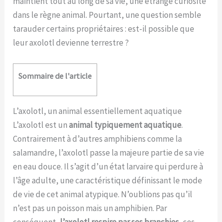
maintient tout au long de sa vie, une étrange curiosité
dans le règne animal. Pourtant, une question semble
tarauder certains propriétaires : est-il possible que
leur axolotl devienne terrestre ?
Sommaire de l'article
L’axolotl, un animal essentiellement aquatique
L’axolotl est un
animal typiquement aquatique
.
Contrairement à d’autres amphibiens comme la
salamandre, l’axolotl passe la majeure partie de sa vie
en eau douce. Il s’agit d’un état larvaire qui perdure à
l’âge adulte, une caractéristique définissant le mode
de vie de cet animal atypique. N’oublions pas qu’il
n’est pas un poisson mais un amphibien. Par
conséquent,
l’axolotl respire par ses branchies
, ces